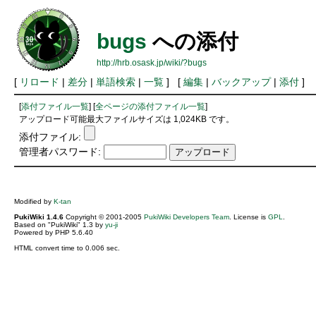
bugs
への添付
http://hrb.osask.jp/wiki/?bugs
[
リロード
|
差分
|
単語検索
|
一覧
] [
編集
|
バックアップ
|
添付
]
[
添付ファイル一覧
] [
全ページの添付ファイル一覧
]
アップロード可能最大ファイルサイズは 1,024KB です。
添付ファイル:
管理者パスワード:
Modified by
K-tan
PukiWiki 1.4.6
Copyright © 2001-2005
PukiWiki Developers Team
. License is
GPL
.
Based on "PukiWiki" 1.3 by
yu-ji
Powered by PHP 5.6.40
HTML convert time to 0.006 sec.