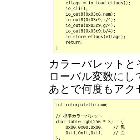
    eflags = io_load_eflags();

    io_cli();

    io_out8(0x03c8,num);

    io_out8(0x03c9,r/4);

    io_out8(0x03c9,g/4);

    io_out8(0x03c9,b/4);

    io_store_eflags(eflags);

    return;

}
カラーパレットと
ローバル変数にし
あとで何度もアク
int colorpalette_num;

// 標準カラーパレット

char table_rgb[256 * 3] = {

    0x00,0x00,0x00,    // 黒

    0xff,0xff,0xff,    // 白

};
