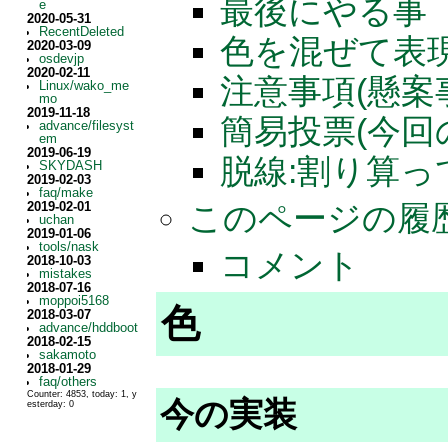
最後にやる事
e
2020-05-31
RecentDeleted
色を混ぜて表
2020-03-09
osdevjp
2020-02-11
注意事項(懸案
Linux/wako_me
mo
2019-11-18
簡易投票(今
advance/filesyst
em
2019-06-19
脱線:割り算
SKYDASH
2019-02-03
faq/make
このページの履
2019-02-01
uchan
2019-01-06
tools/nask
コメント
2018-10-03
mistakes
2018-07-16
moppoi5168
色
2018-03-07
advance/hddboot
2018-02-15
sakamoto
2018-01-29
faq/others
Counter: 4853, today: 1, y
今の実装
esterday: 0