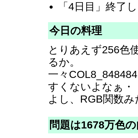
「4日目」終了
今日の料理
とりあえず256
るか。
一々COL8_84
すくないよなぁ・
よし、RGB関数
問題は1678万色