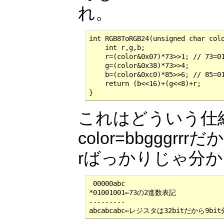
れ。
int RGB8ToRGB24(unsigned char colo
    int r,g,b;

    r=(color&0x07)*73>>1; // 73=01
    g=(color&0x38)*73>>4;

    b=(color&0xc0)*85>>6; // 85=01
    return (b<<16)+(g<<8)+r;

}
これはどういう仕
color=bbgggrrr
rばっかりじゃ分か
 00000abc

*01001001←73の2進数表記

---------

abcabcabc←レジスタは32bitだから9b