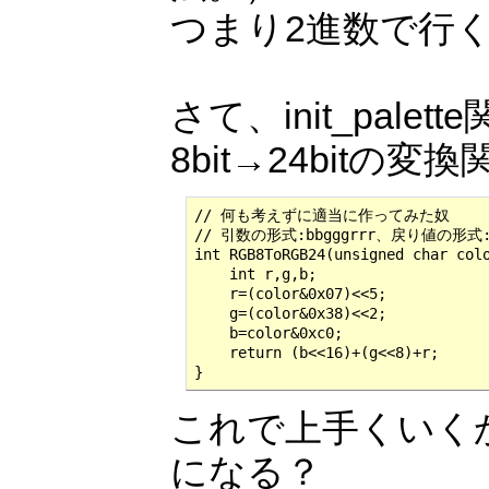
つまり2進数で行くと
さて、init_pa
8bit→24bit
// 何も考えずに適当に作ってみた奴

// 引数の形式:bbgggrrr、戻り値の形式:0000
int RGB8ToRGB24(unsigned char colo
    int r,g,b;

    r=(color&0x07)<<5;

    g=(color&0x38)<<2;

    b=color&0xc0;

    return (b<<16)+(g<<8)+r;

}
これで上手くいくかち
になる？