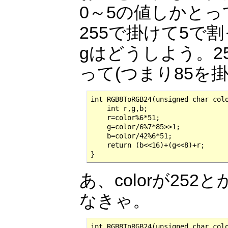
0～5の値しかとっ
255で掛けて5で
gはどうしよう。25
って(つまり85を
int RGB8ToRGB24(unsigned char colo
    int r,g,b;

    r=color%6*51;

    g=color/6%7*85>>1;

    b=color/42%6*51;

    return (b<<16)+(g<<8)+r;

}
あ、colorが2
なきゃ。
int RGB8ToRGB24(unsigned char colo