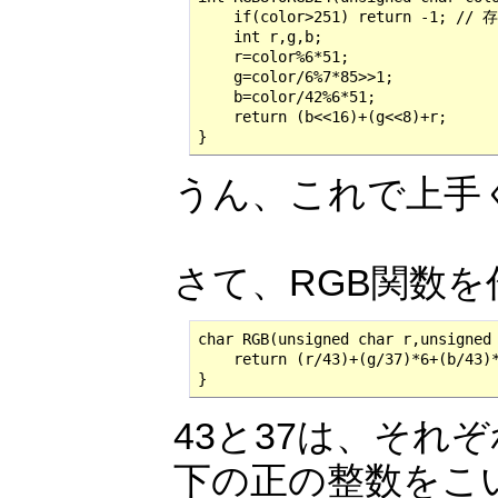
    if(color>251) return -1; /
    int r,g,b;

    r=color%6*51;

    g=color/6%7*85>>1;

    b=color/42%6*51;

    return (b<<16)+(g<<8)+r;

}
うん、これで上手
さて、RGB関数
char RGB(unsigned char r,unsigned 
    return (r/43)+(g/37)*6+(b/43)*
}
43と37は、それぞ
下の正の整数をこ