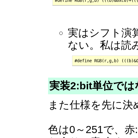
#define RGB(r,g,b) (((b)&0xc0)+((
実はシフト演
ない。私は読
#define RGB(r,g,b) (((b)&
実装2:bit単位
また仕様を先に決
色は0～251で、