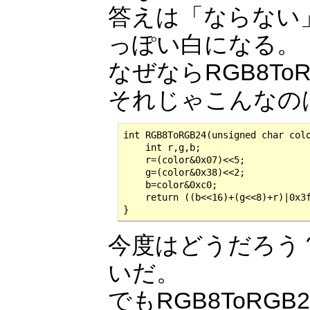
答えは「ならない
っぽい白になる。
なぜならRGB8ToRG
それじゃこんなの
int RGB8ToRGB24(unsigned char colo
    int r,g,b;

    r=(color&0x07)<<5;

    g=(color&0x38)<<2;

    b=color&0xc0;

    return ((b<<16)+(g<<8)+r)|0x3f
}
今度はどうだろう？RGB
いだ。
でもRGB8ToRG