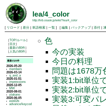
lea/4_color
http://hrb.osask.jp/wiki/?lea/4_color
[
リロード
|
差分
|
単語検索
|
一覧
] [
編集
|
バックアップ
|
添付
|
色
［
TOP/ルール
］
［
目次
］
［
最新の80件
］
今の実装
［
人気の80件
］
今日の料理
最新の20件
2026-05-20
問題は1678
members
2026-03-14
q_and_a
実装1:bit単
2026-01-01
impressions
2020-12-05
実装2:bit
MW
2020-08-01
ytakano
実装3:可変パ
2020-06-05
esb02b
advance/keycod