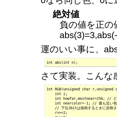
0なら同じ色、0
絶対値
負の値を正の
abs(3)=3,abs(
運のいい事に、a
int abs(int n);
さて実装。こんな
int RGB(unsigned char r,unsigned c
    int i;

    int howfar,mostnear=2
    int nearcolor=-1; // 最も近い
    // 下位2bitは描画するときに反映
    r>>=2;
