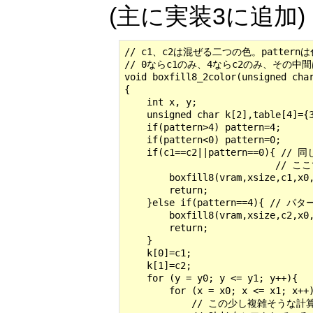
(主に実装3に追加)
// c1、c2は混ぜる二つの色。patte
// 0ならc1のみ、4ならc2のみ、その中
void boxfill8_2color(unsigned char
{

    int x, y;

    unsigned char k[2],table[4]={3
    if(pattern>4) pattern=4;

    if(pattern<0) pattern=0;

    if(c1==c2||pattern==
                         
        boxfill8(vram,xsize,c1,x0,
        return;

    }else if(pattern==4){ // 
        boxfill8(vram,xsize,c2,x0,
        return;

    }

    k[0]=c1;

    k[1]=c2;

    for (y = y0; y <= y1; y++){

        for (x = x0; x <= x1; x++)
            // この少し複雑そう