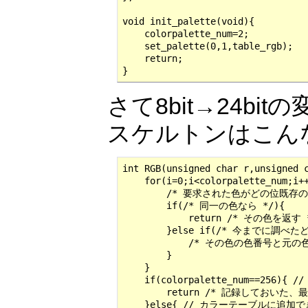
void init_palette(void){

    colorpalette_num=2;

    set_palette(0,1,table_rgb);

    return;

}
さて8bit→24b
スケルトンはこん
int RGB(unsigned char r,unsigned c
    for(i=0;i<colorpalette_num;
        /* 要求された色がどの位既存
        if(/* 同一の色なら */){

            return /* その色を返す *
        }else if(/* 今までに調べ
            /* その色の色番号と元の
        }

    }

    if(colorpalette_num==2
        return /* 記録しておいた、
    }else{ // カラーテーブルに追加で