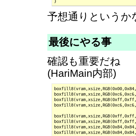
}
予想通りというか
最後にやる事
確認も重要だね
(HariMain内部)
boxfill8(vram,xsize,RGB(0x00,0x84,
boxfill8(vram,xsize,RGB(0xc6,0xc6,
boxfill8(vram,xsize,RGB(0xff,0xff,
boxfill8(vram,xsize,RGB(0xc6,0xc6,
boxfill8(vram,xsize,RGB(0xff,0xff,
boxfill8(vram,xsize,RGB(0xff,0xff,
boxfill8(vram,xsize,RGB(0x84,0x84,
boxfill8(vram,xsize,RGB(0x84,0x84,