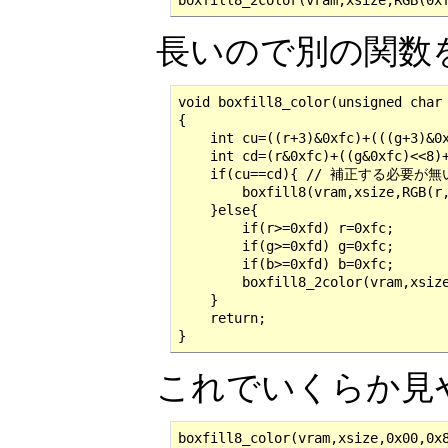
boxfill8_2color(vram,xsize,RGB(0x
長いので別の関数
void boxfill8_color(unsigned char 
{

    int cu=((r+3)&0xfc)+(((g+3)&0x
    int cd=(r&0xfc)+((g&0xfc)<<8)+
    if(cu==cd){ // 補正する必要が無い
        boxfill8(vram,xsize,RGB(r,
    }else{

        if(r>=0xfd) r=0xfc;

        if(g>=0xfd) g=0xfc;

        if(b>=0xfd) b=0xfc;

        boxfill8_2color(vram,xsize
    }

    return;

}
これでいくらか見
boxfill8_color(vram,xsize,0x00,0x8