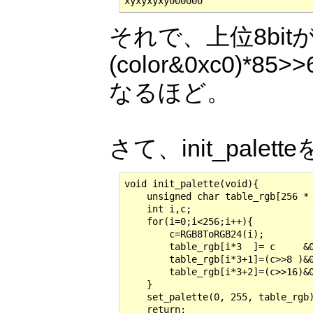
xyxyxyxy000000
それで、上位8bit
(color&0xc0)*85>>
なるほど。
さて、init_pal
void init_palette(void){

    unsigned char table_rgb[
    int i,c;

    for(i=0;i<256;i++){

        c=RGB8ToRGB24(i);

        table_rgb[i*3  ]= c     &0
        table_rgb[i*3+1]=(c>>8 )&0
        table_rgb[i*3+2]=(c>>16)&0
    }

    set_palette(0, 255, table_rgb)
    return;
