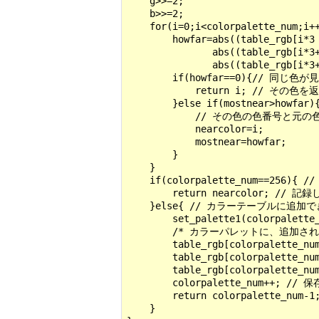
    g>>=2;

    b>>=2;

    for(i=0;i<colorpalette_num;
        howfar=abs((table_rgb[i*3 
               abs((table_rgb[i*3+
               abs((table_rgb[i*3+
        if(howfar==0){// 同じ色
            return i; // その色を返
        }else if(mostnear>h
            // その色の色番号と元
            nearcolor=i;

            mostnear=howfar;

        }

    }

    if(colorpalette_num==2
        return nearcolor; /
    }else{ // カラーテーブルに追加で
        set_palette1(colorpale
        /* カラーパレットに、追加され
        table_rgb[colorpalette_num
        table_rgb[colorpalette_num
        table_rgb[colorpalette_num
        colorpalette_num++
        return colorpalette_
    }
