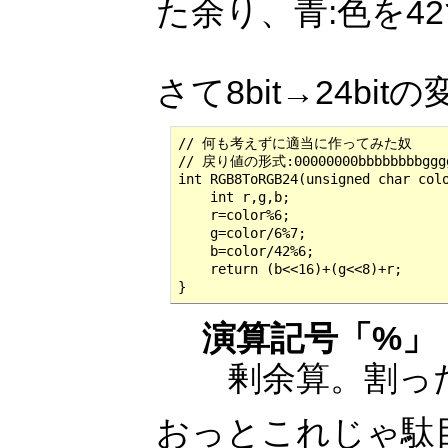
た余り、青:色を4
さて8bit→24b
// 何も考えずに適当に作ってみた奴

// 戻り値の形式:00000000bbbbbbbbggggg
int RGB8ToRGB24(unsigned char colo
    int r,g,b;

    r=color%6;

    g=color/6%7;

    b=color/42%6;

    return (b<<16)+(g<<8)+r;

}
演算記号「%」
剰余算。割っ
おっとこれじゃ駄目