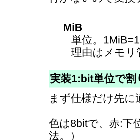
MiB
単位。1MiB=
理由はメモリ
実装1:bit単位で
まず仕様だけ先に
色は8bitで、赤:下
法。）