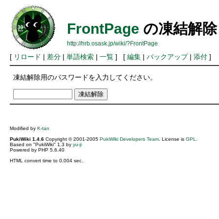
FrontPage
の凍結解除
http://hrb.osask.jp/wiki/?FrontPage
[
リロード
|
差分
|
単語検索
|
一覧
] [
編集
|
バックアップ
|
添付
]
凍結解除用のパスワードを入力してください。
Modified by
K-tan
PukiWiki 1.4.6
Copyright © 2001-2005
PukiWiki Developers Team
. License is
GPL
.
Based on "PukiWiki" 1.3 by
yu-ji
Powered by PHP 5.6.40
HTML convert time to 0.004 sec.