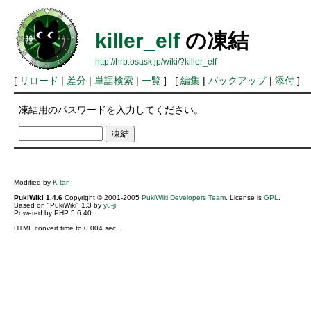
killer_elf
の凍結
http://hrb.osask.jp/wiki/?killer_elf
[
リロード
|
差分
|
単語検索
|
一覧
] [
編集
|
バックアップ
|
添付
]
凍結用のパスワードを入力してください。
Modified by
K-tan
PukiWiki 1.4.6
Copyright © 2001-2005
PukiWiki Developers Team
. License is
GPL
.
Based on "PukiWiki" 1.3 by
yu-ji
Powered by PHP 5.6.40
HTML convert time to 0.004 sec.