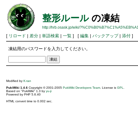
整形ルール
の凍結
http://hrb.osask.jp/wiki/?%C0%B0%B7%C1%A5%EB
[
リロード
|
差分
|
単語検索
|
一覧
] [
編集
|
バックアップ
|
添付
]
凍結用のパスワードを入力してください。
Modified by
K-tan
PukiWiki 1.4.6
Copyright © 2001-2005
PukiWiki Developers Team
. License is
GPL
.
Based on "PukiWiki" 1.3 by
yu-ji
Powered by PHP 5.6.40
HTML convert time to 0.002 sec.