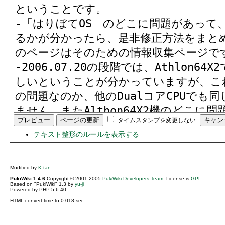
タイムスタンプを変更しない
テキスト整形のルールを表示する
Modified by
K-tan
PukiWiki 1.4.6
Copyright © 2001-2005
PukiWiki Developers Team
. License is
GPL
.
Based on "PukiWiki" 1.3 by
yu-ji
Powered by PHP 5.6.40
HTML convert time to 0.018 sec.