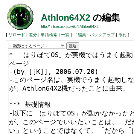
Athlon64X2
の編集
http://hrb.osask.jp/wiki/?Athlon64X2
[
リロード
|
差分
|
単語検索
|
一覧
] [
編集
|
バックアップ
|
添付
]