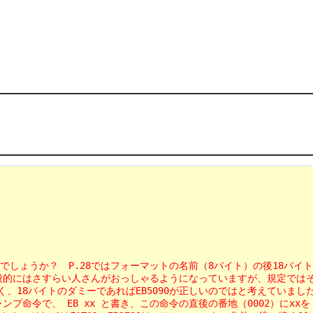
のでしょうか？　P.28ではフォーマットの名前（8バイト）の後18バイトあけ
はさすらい人さんがおっしゃるようになっていますが、規定ではそうしなければい
8バイトのダミーであればEB5090が正しいのではと考えていました。EB4E90で
で、 EB xx と書き、この命令の直後の番地（0002）にxxを「加えた」と