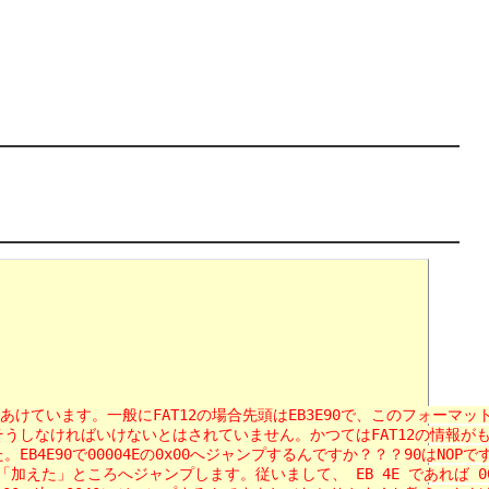
ています。一般にFAT12の場合先頭はEB3E90で、このフォーマットの名前の
けないとはされていません。かつてはFAT12の情報がもっと短くて、3Eより小
00004Eの0x00へジャンプするんですか？？？90はNOPですよね。 -- '
ころへジャンプします。従いまして、 EB 4E であれば 0050 へジャンプ