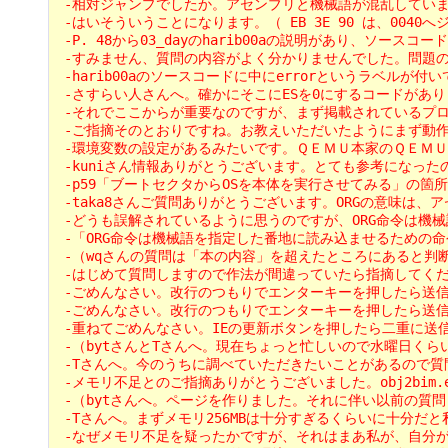
 -相対ジャンプでしたか。アセンブリと機械語が混乱していました。そ
 -はいそういうことになります。（ EB 3E 90 は、0040へジャンプ？
 -P. 48から03_dayのharib00aの説明があり、ソースコード
 -すみません、質問の内容がよく分かりませんでした。問題のコードは一
 -harib00aのソースコードに中にerrorというラベルが付
 -さすらい人さんへ。確かにそこにESを0にするコードがあります
 -それでここからが重要なのですが、まず掲載されているプログ
 -ご指摘そのとおりですね。お教えいただいたようにまず動作確認してみ
 -環境変数の設定があるみたいです。ＱＥＭＵ本家のＱＥＭＵ－ＷＩＮ
 -kuniさん情報ありがとうございます。とても参考になったのでMakef
 -p59「ブートセクタからOSを本体を実行させてみる」の箇所への質
 -taka8さんご質問ありがとうございます。ORGの意味は、
 -どうも誤解されているように思うのですが、ORG命令は機械語
 -「ORG命令は機械語を指定した番地に読み込ませるための命令」
 -（wqさんの質問は「本の内容」を超えたところにあると判断したので、[[
 -はじめて質問しますので作法が間違っていたら指摘してください。 -- 
 -ごめんなさい。改行のつもりでエンターキーを押したら送信されて
 -ごめんなさい。改行のつもりでエンターキーを押したら送信されて
 -重ねてごめんなさい。IEの更新ボタンを押したら二重に送信してしまいました。画面を
 -（bytさんとTさんへ。現在ちょっと忙しいので水曜日くらいまでお待
 -Tさんへ。今のうちに調べていただきたいことがあるので質問しま
 -メモリ不足とのご指摘ありがとうございました。obj2bim
 -（bytさんへ。ページを作りました。それに伴い以前の質問もそちらに移動
 -Tさんへ。まずメモリ256MBは十分すぎるくらいに十分だと
 -なぜメモリ不足を疑ったかですが、それはまあ私が、自分が書い