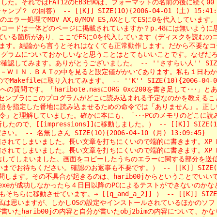
れではFAT12のEB3E90は、フォーマットの名前の後に続く00 00の次の
 の回答） -- [[K]] SIZE(10){2006-04-01 (土) 15:41:
のエラー処理でMOV AX,0/MOV ES,AXとしてESに0を代入しています。E
体どのページに掲載されていますか？p.48には無いように思います。 -- [[
いている箇所があり、ここでESに0を代入しています（ディスクを読むのコードで、
。結論から言うとそれはなくても正常動作します。だから不要なコードです。実はエ
ラムについておかしいなと思うことはとてもいいことです。なぜだろうと思う
ます。ありがとうございました。 -- ''さすらい人'' SIZE(10){20
．ＢＡＴの中を見ると設定値がかいてあります。私も１日わからずに悩みました。 -
ileに取り入れてみます。 -- ''K'' SIZE(10){2006-04-04 
問です。「haribote.nasにORG 0xc200を書き足して･･･」とあ
アセンブラにこのプログラムがどこに読み込まれる予定なのかを教えることです。
を指定した番地に読み込ませるための命令では「ありません」。正しい番地に
と理解していました。確かに本にも、「･･･PCのメモリのどこに読み込まれるこ
impressions]]に移動しました。） -- [[K]] SIZE(10){20
名無しさん SIZE(10){2006-04-10 (月) 13:09:45}
しまいました。長い文章を打ちにくいので端的に書きます。XP Home SP2
しまいました。長い文章を打ちにくいので端的に書きます。XP Home SP2
コピーしたうちのエラーに関する部分を送信します。../z_tools/obj2bim.exe @
ちください。確認のお返事も不要です。） -- [[K]] SIZE(10){200
す。その不具合が起きるのは、harib00jからということでいいでしょうか。
.exeが成功しなかったら４日目以降のPCによるテストができないのかなと
させています。→ [[q_and_a_2]] ） -- [[K]] SIZE(10){2
私は思いますが、しかしOSの設定やインストールされているほかのソフトウ
たharib00jの内容と自分が書いたobj2bimの内容について、かな