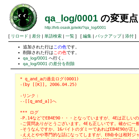
qa_log/0001
の変更点
http://hrb.osask.jp/wiki/?qa_log/0001
[
リロード
|
差分
|
単語検索
|
一覧
] [
編集
|
バックアップ
|
添付
]
追加された行は
この色
です。
削除された行は
この色
です。
qa_log/0001
へ行く。
qa_log/0001 の差分を削除
 * q_and_aの過去ログ(0001)
 -(by [[K]], 2006.04.25)
 -リンク：
 --[[q_and_a]]へ
 *** ログ
 -P.14などでEB4E90・・・となっていますが、4Eは正しい
 -ご質問ありがとうございます。4Eも正しいです。確かに一般的に
 -そうなんですか。16バイトのダミーであればEB4E90が正しく、1
 -ええとやや専門的な話になってしますが、EB命令は相対ジャンプ命令