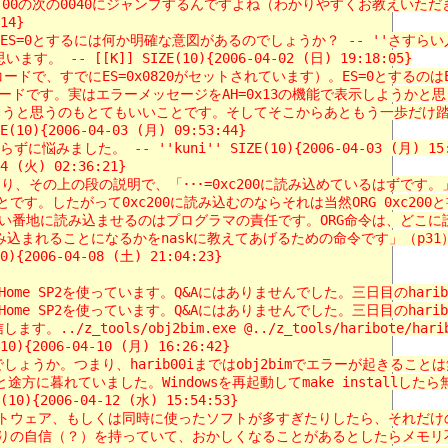
0040にジャンプするんですよね（わかりやすくお教えいただき感謝です）。 --
14}
S=0とするには何か明確な意図があるのでしょうか？ -- ''さすらい人'' SIZE
K]] SIZE(10){2006-04-02 (日) 19:18:05}
すでにES=0x0820がセットされています）。ES=0とするのはES:SI
ラーメッセージをAH=0x13の機能で表示しようかと思って迷ったときの消し忘
のもとてもいいことです。そしてそこからあともう一歩だけ踏み出して、ES
06-04-03 (月) 09:53:44}
- ''kuni'' SIZE(10){2006-04-03 (月) 15:0
(火) 02:36:21}
り、その上の段の説明で、「･･･=0xc200に読み込めているはずです。」となっ
したがって0xc200に読み込むのならそれは当然ORG 0xc200と書
読み込ませるのはプログラマの責任です。ORG命令は、どこに読み込ませて
とになるかをnaskに教えてあげるための命令です」（p31）とありました。
06-04-08 (土) 21:04:23}
を使っています。Q&Aにはありませんでした。三日目のharib00jのファイ
を使っています。Q&Aにはありませんでした。三日目のharib00jのファイ
../z_tools/haribote/haribote.rul out:bootpack.bi
6-04-10 (月) 16:26:42}
つまり、harib00iまではobj2bimでエラーが起きることは無いのでし
途方に暮れていました。Windowsを再起動してmake install
006-04-12 (水) 15:54:53}
ェア、もしくは同時に使ったソフトが多すぎたりしたら、それだけのメモリがあ
りの自信（？）を持っていて、おかしくなることがあるとしたらメモリ不足くら