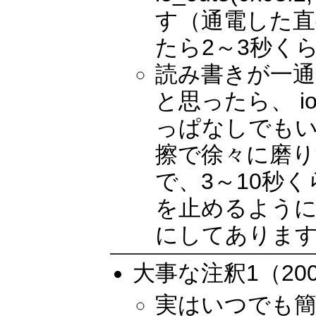
す（通電した直
たら2～3秒く
読み書きが一
と思ったら、 io_
っぱなしでもい
擦で徐々に磨
で、3～10秒
を止めるように
にしてありま
大事な注釈1（200
実はいつでも