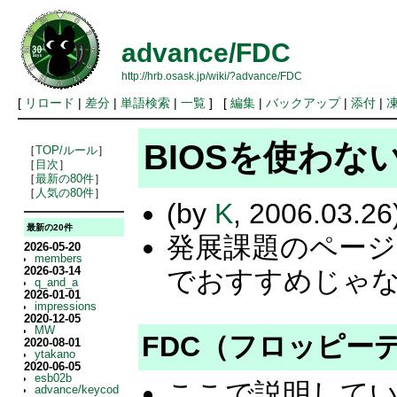
advance/FDC
http://hrb.osask.jp/wiki/?advance/FDC
[
リロード
|
差分
|
単語検索
|
一覧
] [
編集
|
バックアップ
|
添付
|
BIOSを使わ
［
TOP/ルール
］
［
目次
］
［
最新の80件
］
［
人気の80件
］
(by
K
, 2006.03.26
最新の20件
発展課題のページ
2026-05-20
members
2026-03-14
でおすすめじゃ
q_and_a
2026-01-01
impressions
2020-12-05
MW
FDC（フロッピー
2020-08-01
ytakano
2020-06-05
esb02b
ここで説明してい
advance/keycod