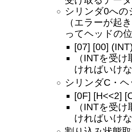
受け取るデー
シリンダ0への
（エラーが起
ってヘッドの
[07] [00] (INT
（INTを受
ければいけ
シリンダC・ヘ
[0F] [H<<2] [
（INTを受
ければいけ
割り込み状態取