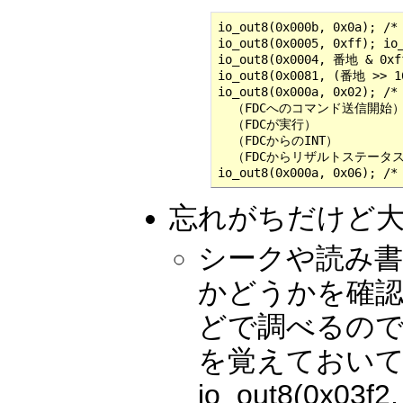
io_out8(0x000b, 0x0
io_out8(0x0005, 0xff); 
io_out8(0x0004, 番地 & 0xff
io_out8(0x0081, (番地 >>
io_out8(0x000a, 0x02);
  （FDCへのコマンド送信開始）
  （FDCが実行）

  （FDCからのINT）

  （FDCからリザルトステータス
io_out8(0x000a, 0x06);
忘れがちだけど大
シークや読み書
かどうかを確認し
どで調べるので
を覚えておい
io_out8(0x