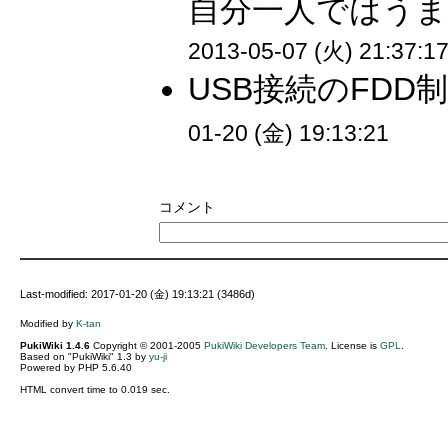
自分一人ではうま
2013-05-07 (火) 21:37:1
USB接続のFDD
01-20 (金) 19:13:21
コメント
Last-modified: 2017-01-20 (金) 19:13:21 (3486d)
Modified by
K-tan
PukiWiki 1.4.6
Copyright © 2001-2005
PukiWiki Developers Team
. License is
GPL
.
Based on "PukiWiki" 1.3 by
yu-ji
Powered by PHP 5.6.40
HTML convert time to 0.019 sec.