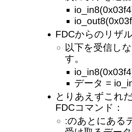
io_in8(0x0
io_out8(0x0
FDCからのリザ
以下を受信し
す。
io_in8(0x0
データ = io_in
とりあえずこれ
FDCコマンド：
:のあとにある