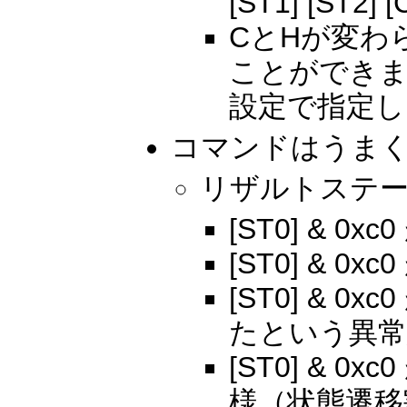
[ST1] [ST2] [C
CとHが変わ
ことができま
設定で指定し
コマンドはうま
リザルトステー
[ST0] & 0
[ST0] & 0
[ST0] & 
たという異常
[ST0] & 0
様（状態遷移