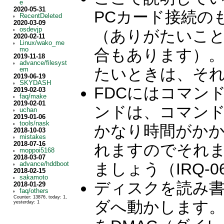
e
2020-05-31
PCカード接続の
RecentDeleted
2020-03-09
osdevjp
（ありがたいこと
2020-02-11
Linux/wako_me
mo
合もあります）。
2019-11-18
advance/filesyst
たいときは、そ
em
2019-06-19
SKYDASH
FDCにはコマン
2019-02-03
faq/make
2019-02-01
ンドは、コマン
uchan
2019-01-06
tools/nask
かなり時間がか
2018-10-03
mistakes
2018-07-16
れますのでそれ
moppoi5168
2018-03-07
ましょう（IRQ-0
advance/hddboot
2018-02-15
sakamoto
ディスクを読み
2018-01-29
faq/others
Counter: 13876, today: 1,
ダへ動かします
yesterday: 1